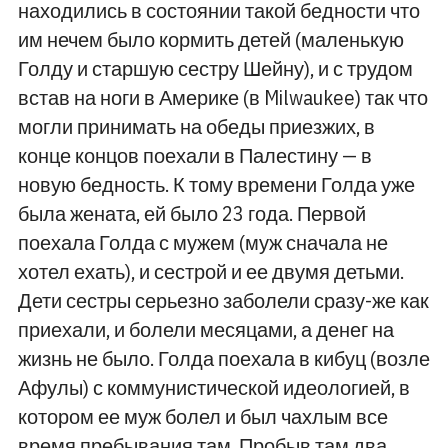
находились в состоянии такой бедности что
им нечем было кормить детей (маленькую
Голду и старшую сестру Шейну), и с трудом
встав на ноги в Америке (в Milwaukee) так что
могли принимать на обеды приезжих, в
конце концов поехали в Палестину — в
новую бедность. К тому времени Голда уже
была жената, ей было 23 года. Первой
поехала Голда с мужем (муж сначала не
хотел ехать), и сестрой и ее двумя детьми.
Дети сестры серьезно заболели сразу-же как
приехали, и болели месяцами, а денег на
жизнь не было. Голда поехала в кибуц (возле
Афулы) с коммунистической идеологией, в
котором ее муж болел и был чахлым все
время пребывания там. Пробыв там два