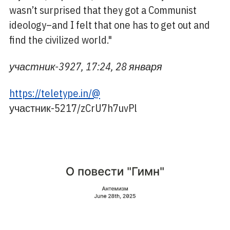
wasn’t surprised that they got a Communist
ideology–and I felt that one has to get out and
find the civilized world."
участник-3927, 17:24, 28 января
https://teletype.in/@
участник-5217/zCrU7h7uvPl