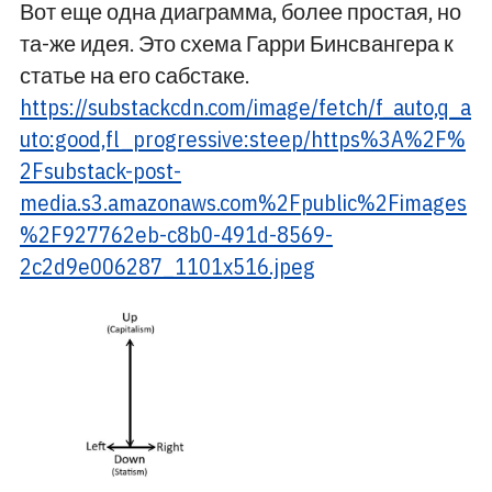
Вот еще одна диаграмма, более простая, но
та-же идея. Это схема Гарри Бинсвангера к
статье на его сабстаке.
https://substackcdn.com/image/fetch/f_auto,q_a
uto:good,fl_progressive:steep/https%3A%2F%
2Fsubstack-post-
media.s3.amazonaws.com%2Fpublic%2Fimages
%2F927762eb-c8b0-491d-8569-
2c2d9e006287_1101x516.jpeg