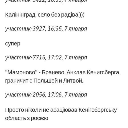
Калінінград. село без радіва )))
участник-3927, 16:35, 7 января
супер
участник-7715, 17:02, 7 января
“Мамоново” - Бранево. Анклав Кенигсберга
граничит с Польшей и Литвой.
участник-2056, 17:06, 7 января
Просто ніколи не асаціював Кенігсбергську
область з росією